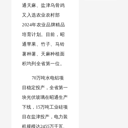
通天麻、盐津乌骨鸡
法分子
布殡葬
学校园
又入选农业农村部
冒用云
领域不
广播系
2024年农业品牌精品
天化名
正之风
统换新
培育计划。
目前，昭
义实施
和腐败
议价公
通苹果、竹子、马铃
诈骗行
问题监
告
薯种薯、天麻种植面
积均列全省第一位。
为的提
督举报
示
方式的
70万吨水电铝项
公告
目稳定投产，全省第一
块光伏玻璃在昭通生产
下线，15万吨工业硅项
目在盐津投产，电力装
机规模达2455万千瓦、