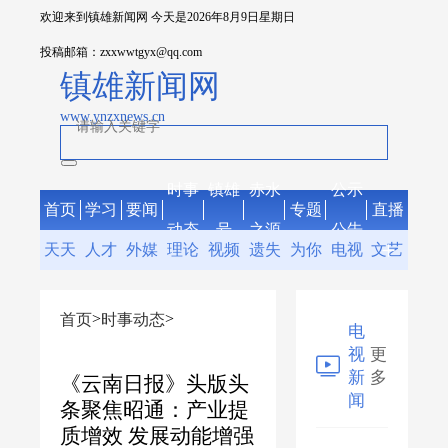
欢迎来到镇雄新闻网 今天是
2026年8月9日星期日
投稿邮箱：zxxwwtgyx@qq.com
镇雄新闻网
www.ynzxnews.cn
时事
镇雄
赤水
公示
首页
学习
要闻
专题
直播
动态
号
之源
公告
天天
人才
外媒
理论
视频
遗失
为你
电视
文艺
说法
支撑
看镇
评论
声明
服务
新闻
聚焦
>
>
首页
时事动态
雄
电
视
更
新
多
《云南日报》头版头
闻
条聚焦昭通：产业提
质增效 发展动能增强