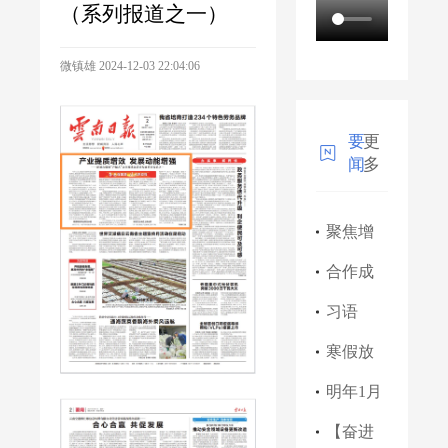
（系列报道之一）
微镇雄
2024-12-03 22:04:06
要
更
闻
多
聚焦增
收主线
合作成
增进民
果丰硕
习语
生福祉
云南移
｜“牢记
寒假放
—昭通
动在202
历史、
假时间
明年1月
市做
4腾冲科
不忘过
来了，
起，昭
【奋进