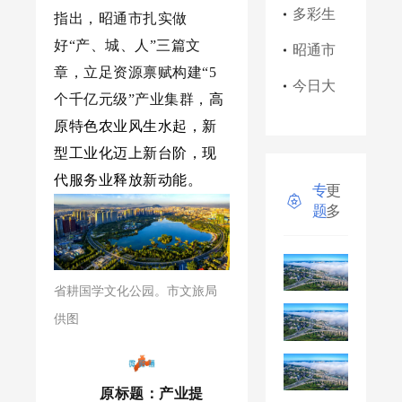
（系列
会召开
府九年
技赋能
冲科学
家论坛
多人才
多彩生
指出，
昭通市扎实做
好“产、城、人”三篇文
报道之
一贯制
高质量
家论坛
开幕
返乡入
金！
昭通市
章，立足资源禀赋构建“5
二）
学校举
发展
应时而
乡！
【央
抓党建
今日大
个千亿元级”产业集群，
高
行“家校
生、迅
《人民
视】点
强协会
雪
原特色农业风生水起，新
型工业化迈上新台阶，现
共育活
速成
日报》
赞昭通
引领小
代服务业释放新动能。
专
更
动”
长、未
以昭通
巧家非
肉串产
题
多
来可期
为例，
遗
业协同
话说新
发展
省耕国学文化公园。市文旅局
农村
——一
供图
把小肉
串做成
原标题：
产业提