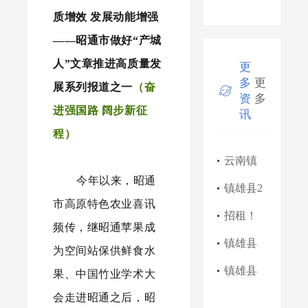
百亿大
质增效 发展动能增强
产业
——昭通市做好“产城
人”文章推进高质量发
更
多
更
展系列报道之一
（
奋
资
多
进强国路 阔步新征
讯
程）
云南镇
今年以来，昭通
雄产业
镇雄县2
市高原特色农业喜讯
园区管
025年上
招租！
频传，继昭通苹果成
理委员
半年征
招租！
镇雄县
为空间站保供鲜食水
会关于
兵公告
招租！
民政局
镇雄县
果、中国竹业学术大
会走进昭通之后，昭
防范不
关于公
第一小