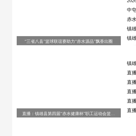
20
网络中国节·元宵
中
赤
奋进强国路 阔步新征程
在
镇
2024年中国网络文明大会
水
镇雄
“三省八县”篮球联谊赛助力“赤水源品”飘香出圈
精
科
赤水河流域第三届文化馆群众文化交流活动座谈会在
镇雄县召开
镇
镇雄：暑期托管“多点开花” 不负所“托”
直
“科普筑梦兴民族 同心聚力向未来”暨科普大篷车联合
直
行动走进镇
直
镇雄开展端午公益活动募集33.4万余元助力老少关爱
直
南博会圆满闭幕 镇雄石雕精品大放异彩
直播
直播：镇雄县第四届“赤水健康杯”职工运动会篮球
题
直
赛
直播：镇雄县第一小学六一儿童节文艺汇演