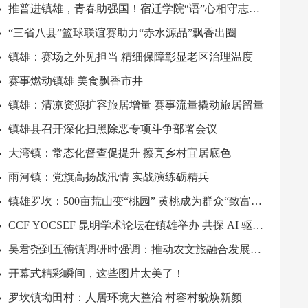
欢启幕
推普进镇雄，青春助强国！宿迁学院“语”心相守志愿
服务队以青春担当书写推普强国答卷
“三省八县”篮球联谊赛助力“赤水源品”飘香出圈
镇雄：赛场之外见担当 精细保障彰显老区治理温度
赛事燃动镇雄 美食飘香市井
镇雄：清凉资源扩容旅居增量 赛事流量撬动旅居留量
镇雄县召开深化扫黑除恶专项斗争部署会议
大湾镇：常态化督查促提升 擦亮乡村宜居底色
雨河镇：党旗高扬战汛情 实战演练砺精兵
凉风遇烈火·古邦燃盛夏！镇雄首届全民火把嘉年
镇雄罗坎：500亩荒山变“桃园” 黄桃成为群众“致富
果”
CCF YOCSEF 昆明学术论坛在镇雄举办 共探 AI 驱动
文旅升级新路径
吴君尧到五德镇调研时强调：推动农文旅融合发展，
促进群众持续增收致富
开幕式精彩瞬间，这些图片太美了！
罗坎镇坳田村：人居环境大整治 村容村貌焕新颜