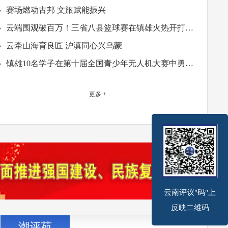
赛场燃动古邦 文旅赋能振兴
云端围观破百万！三省八县篮球赛在镇雄火热开打，
多平台直播引爆线上线下
云牵山海育良匠 沪滇同心兴乌蒙
镇雄10名学子在第十届全国青少年无人机大赛中勇创
佳绩
罗坎镇开展“八一”系列活动致敬老兵
更多 +
缅怀革命先烈 永葆军人本色
石榴花开安置区 同心筑梦新家园
镇雄：赛事搭台激活旅居经济 百人避暑团观赛逛夜市
畅享清凉夜
“大雄古邦文旅行”之六：外地避暑游客爱上镇雄
云南评议"码"上
反映二维码
潮评苑