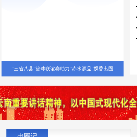
“三省八县”篮球联谊赛助力“赤水源品”飘香出圈
出圈记