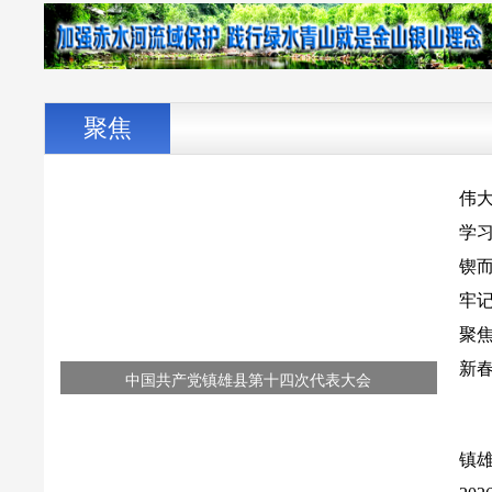
全面从严治党
伟大征程丨书写强军兴军的新时代答卷
聚焦
伟
学
锲
牢
聚
新
中国共产党镇雄县第十四次代表大会
有
牢记嘱托再奋进 凝心聚力谱新篇
镇
新春走基层