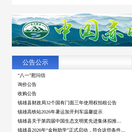
直播：2026年镇雄县“实干开新局 巾帼建新功”主题分
享会
直播：镇雄县第十七届人民代表大会第六次会议第二
次全会
直播：政协镇雄县第十届委员会第五次会议开幕式
直播：“云南美好生活·2025风吹稻浪”网络主题音乐暨
直播带货活动
公告公示
“八一”慰问信
询价公告
收购公告
镇雄县财政局32个国有门面三年使用权拍租公告
镇雄高铁站2026年暑运加开列车温馨提示
镇雄县关于第四届中国生态文明奖先进集体拟推荐对
象的公示
镇雄县2026年“金秋助学”正式启动，符合这些条件可