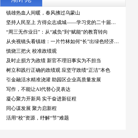
镇雄热血人间暖，春风拂过乌蒙山
坚持人民至上 方得众志成城——学习党的二十届四
中全会精神有感
“周三无作业日”：从“减负”到“赋能”的教育转向
从央视镜头看镇雄：一片竹林如何“长”出绿色经济新
图景
慎烧三把火 校准政绩观
及时止损方为政绩 新官不理旧事实为不担当
树立和践行正确的政绩观 应坚守政绩“正洁”本色
引金融活水精准浇灌 助园区企业高质量发展
写作，不能让AI代替心灵表达
凝心聚力开新局 实干奋进新征程
同心谋发展 聚力启新程
活用“校”资源，纾解“节”难题
镇雄土特产：从“出山”到“出圈”的蝶变之路
建设美丽乡村，要聚焦生态宜居宜业