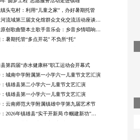
26年“圆梦工程”志愿服务活动走进镇雄
央媒看云南
屯镇头屯村：利用“儿童之家”，办好暑期托管
水河流域第三届文化馆群众文化交流活动座谈会
2024年国家网络安全宣传周
镇雄县召开
雄原创歌曲暨本土歌手音乐会：乡音乡情唱响赤
学习贯彻党的二十届三中全会精神
源头
：暑期托管“多点开花” 不负所“托”
湛医术成功接植断指 镇雄县人民医院创伤骨一
获赠锦旗
镇雄原创歌曲暨本土歌手音乐会：乡音乡情唱响赤水
源头
雄县第四届“赤水健康杯”职工运动会开幕式
精湛医术成功接植断指 镇雄县人民医院创伤骨一科获
播：城南中学附属第一小学六一儿童节文艺汇演
赠锦旗
镇雄县组织对新就业群体开展“端午不打烊，暖‘新’零
播：镇雄县第二小学六一儿童节文艺汇演
距离”主题慰问活动
播：镇雄县第一小学六一儿童节文艺汇演
镇雄县：书香润端午 经典传文脉
播：云南师范大学附属镇雄中学第九届艺术节
镇雄开展2026年“文化和自然遗产日”宣传活动
：2026年镇雄县“实干开新局 巾帼建新功”主
分享会
播：镇雄县芒部镇庙河村元宵村晚
直播：云南师范大学附属镇雄中学第九届艺术节