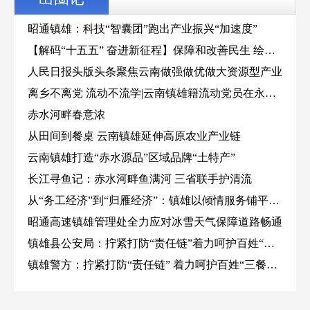
昭通镇雄：科技“智囊团”跑出产业振兴“加速度”
【解码“十五五” 奋进新征程】保障和改善民生 绘就
云岭幸福新画卷
人民日报头版头条聚焦云南做强做优做大资源型产业
离乡不离党 流动不流学|云南镇雄籍流动党员在永康
集中“充电”
赤水河畔春意浓
从田间到餐桌 云南镇雄延伸高原农业产业链
云南镇雄打造“赤水源品”区域品牌“土特产”
长江寻鱼记：赤水河畔鱼满河 三省联手护清流
从“务工经济”到“归雁经济”：镇雄以倾情服务铺平游
子归乡路
昭通高速镇雄管理处全力应对冰雪天气保障道路畅通
镇雄县公安局：拧紧打防“责任链”着力呵护百姓“三
餐四季”
镇雄警方：拧紧打防“责任链” 着力呵护百姓“三餐四
季”
“家门口的务工车间”破解山区务工难题
兴业安居，不再远行的“薪”天地