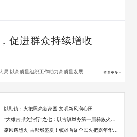
，促进群众持续增收
大局 以高质量组织工作助力高质量发展
查看更多 +
以勒镇：火把照亮新家园 文明新风润心田
“大雄古邦文旅行”之七：以古镇举办第一届彝族火把
节 多彩活动点燃彝乡激情
凉风遇烈火·古邦燃盛夏！镇雄首届全民火把嘉年华狂