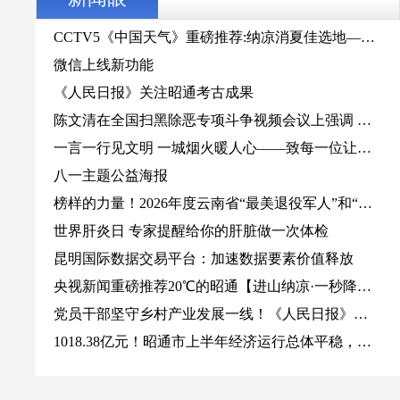
CCTV5《中国天气》重磅推荐:纳凉消夏佳选地——
云南昭通
微信上线新功能
《人民日报》关注昭通考古成果
陈文清在全国扫黑除恶专项斗争视频会议上强调 扎
实开展深化扫黑除恶专项斗争 努力建设更高水平的
一言一行见文明 一城烟火暖人心——致每一位让昭
平安中国
通更温暖的人
八一主题公益海报
榜样的力量！2026年度云南省“最美退役军人”和“最
美拥军人物”发布仪式在昆举行
世界肝炎日 专家提醒给你的肝脏做一次体检
昆明国际数据交易平台：加速数据要素价值释放
央视新闻重磅推荐20℃的昭通【进山纳凉·一秒降
温】
党员干部坚守乡村产业发展一线！《人民日报》第4
版关注昭通盐津
1018.38亿元！昭通市上半年经济运行总体平稳，发
展韧性持续增强
伟大征程丨党的二十大：以中国式现代化全面推进中
华民族伟大复兴
伟大征程｜坚持和加强党的全面领导 持之以恒推进